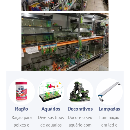
Ração
Aquários
Decorativos
Lampadas
Ração para
Diversos tipos
Docore o seu
Iluminação
peixes e
de aquários
aquário com
em led e