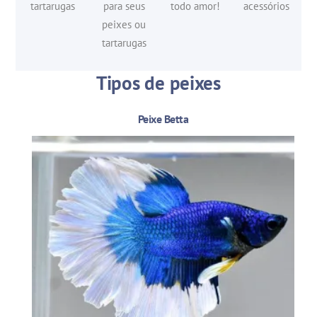
tartarugas
para seus
todo amor!
acessórios
peixes ou
tartarugas
Tipos de peixes
Peixe Betta