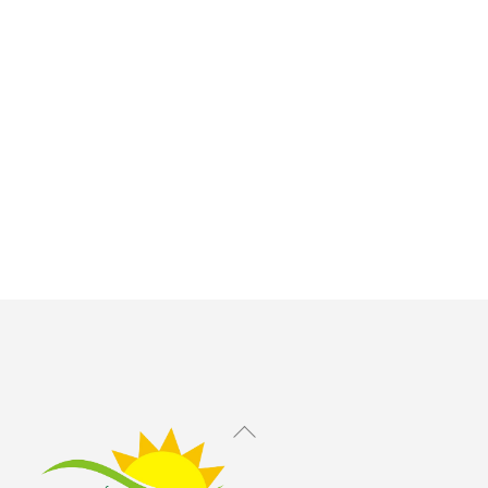
Back
To
Top